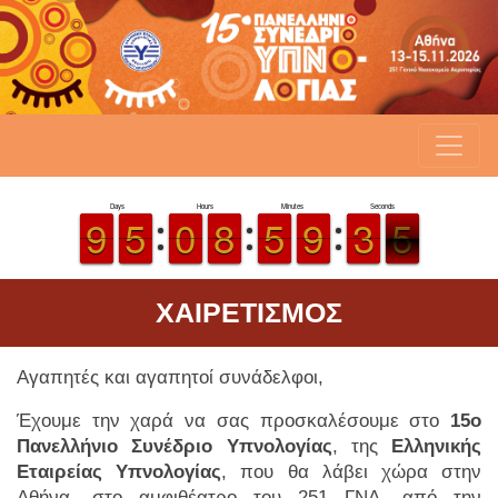
ΧΑΙΡΕΤΙΣΜΟΣ
Αγαπητές και αγαπητοί συνάδελφοι,
Days
Hours
Έχουμε την χαρά να σας προσκαλέσουμε στο
15ο
8
8
9
9
4
4
5
5
9
9
0
0
7
7
8
8
Πανελλήνιο Συνέδριο Υπνολογίας
, της
Ελληνικής
Εταιρείας Υπνολογίας
, που θα λάβει χώρα στην
Αθήνα, στο αμφιθέατρο του 251 ΓΝΑ, από την